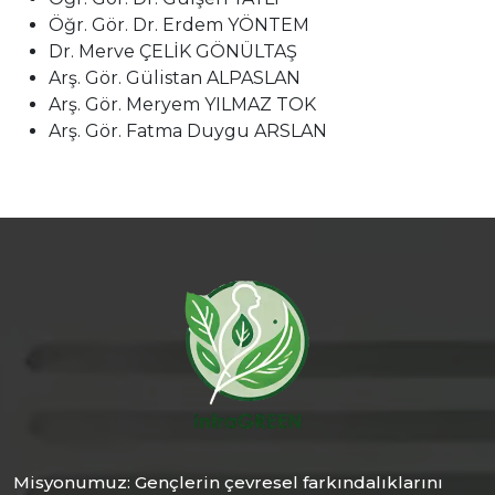
Öğr. Gör. Dr. Erdem YÖNTEM
Dr. Merve ÇELİK GÖNÜLTAŞ
Arş. Gör. Gülistan ALPASLAN
Arş. Gör. Meryem YILMAZ TOK
Arş. Gör. Fatma Duygu ARSLAN
Misyonumuz: Gençlerin çevresel farkındalıklarını